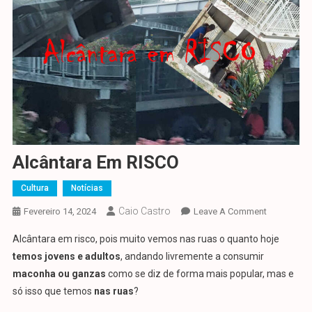
Alcântara Em RISCO
Cultura
Notícias
Caio Castro
On
Fevereiro 14, 2024
Leave A Comment
Alcântara
Alcântara em risco, pois muito vemos nas ruas o quanto hoje
Em
temos jovens e adultos
, andando livremente a consumir
RISCO
maconha ou ganzas
como se diz de forma mais popular, mas e
só isso que temos
nas ruas
?