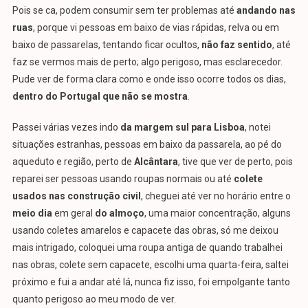
Pois se ca, podem consumir sem ter problemas até
andando nas
ruas
, porque vi pessoas em baixo de vias rápidas, relva ou em
baixo de passarelas, tentando ficar ocultos,
não faz sentido
, até
faz se vermos mais de perto; algo perigoso, mas esclarecedor.
Pude ver de forma clara como e onde isso ocorre todos os dias,
dentro do Portugal que não se mostra
.
Passei várias vezes indo
da margem sul para Lisboa
, notei
situações estranhas, pessoas em baixo da passarela, ao pé do
aqueduto e região, perto de
Alcântara
, tive que ver de perto, pois
reparei ser pessoas usando roupas normais ou até
colete
usados nas construção civil
, cheguei até ver no horário entre o
meio dia
em geral
do almoço
, uma maior concentração, alguns
usando coletes amarelos e capacete das obras, só me deixou
mais intrigado, coloquei uma roupa antiga de quando trabalhei
nas obras, colete sem capacete, escolhi uma quarta-feira, saltei
próximo e fui a andar até lá, nunca fiz isso, foi empolgante tanto
quanto perigoso ao meu modo de ver.