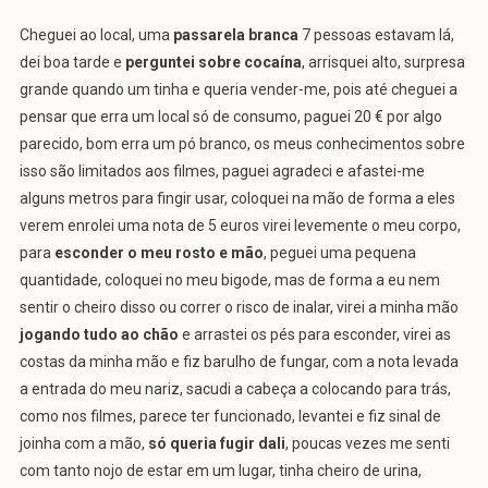
Cheguei ao local, uma
passarela branca
7 pessoas estavam lá,
dei boa tarde e
perguntei sobre cocaína
, arrisquei alto, surpresa
grande quando um tinha e queria vender-me, pois até cheguei a
pensar que erra um local só de consumo, paguei 20 € por algo
parecido, bom erra um pó branco, os meus conhecimentos sobre
isso são limitados aos filmes, paguei agradeci e afastei-me
alguns metros para fingir usar, coloquei na mão de forma a eles
verem enrolei uma nota de 5 euros virei levemente o meu corpo,
para
esconder o meu rosto e mão
, peguei uma pequena
quantidade, coloquei no meu bigode, mas de forma a eu nem
sentir o cheiro disso ou correr o risco de inalar, virei a minha mão
jogando tudo ao chão
e arrastei os pés para esconder, virei as
costas da minha mão e fiz barulho de fungar, com a nota levada
a entrada do meu nariz, sacudi a cabeça a colocando para trás,
como nos filmes, parece ter funcionado, levantei e fiz sinal de
joinha com a mão,
só queria fugir dali
, poucas vezes me senti
com tanto nojo de estar em um lugar, tinha cheiro de urina,