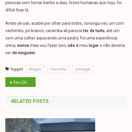
pessoas sem tomar banho a dias, fezes humanas que nojo, foi
difícil ficar lá.
Antes de sair, acabei por olhar para todos, consegui ver, um com
cachimbo, pó branco, caramba ali parecia
ter de tudo
, até um
com uma colher aquecendo uma pedra. Foi uma experiência
única,
nunca
mais vou fazer isso,
não é
meu
lugar
e não deveria
ser
de ninguém
.
Tagged
drogas
maconha
portugal
Navegação
Fim Oficial do SEF
de
RELATED POSTS
Post