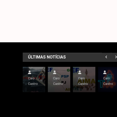
Notícias
Cultura
Manifestantes
Notícias
Músic
Notícias
Invadem
Cultura
Uncategorized
Fim
O
Congresso
Notícias
Oficial
Portugal
QUE
E
Alcântara
Do
Dificulta
É
Entram
Em
SEF
Legalização
TRAP
No
RISCO
Planalto
outubro
outubro
outubro
ÚLTIMAS NOTÍCIAS
fevereiro
25,
24,
18,
janeiro
14, 2024
2023
2023
2023
8,
2023
Caio
Caio
Caio
Caio
Castro
Castro
Castro
Castro
admin