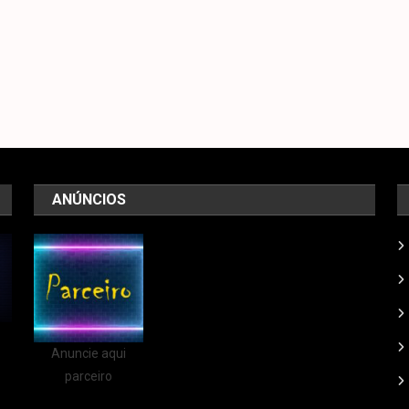
IRS
Notícias
2023
A
Tecnologia
a
Em
TI
Avatar
Viver
Risco
D
2 O
Bem
Tecnologia
Para
Há
E
Segredo
Processo
Os
Quanto
2
Das
Google
Portugueses
Tempo
Br
Águas
2023
agosto
janeiro
jan
janeiro
ANÚNCIOS
setembro
28,
25,
13,
25,
19, 2023
2023
2023
20
2023
Caio
Caio
Caio
Cai
Caio
Castro
Castro
Castro
Cas
Castro
Anuncie aqui
parceiro