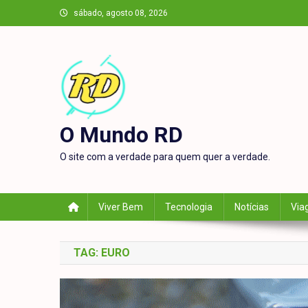
Skip
sábado, agosto 08, 2026
to
content
O Mundo RD
O site com a verdade para quem quer a verdade.
Viver Bem
Tecnologia
Notícias
Via
TAG:
EURO