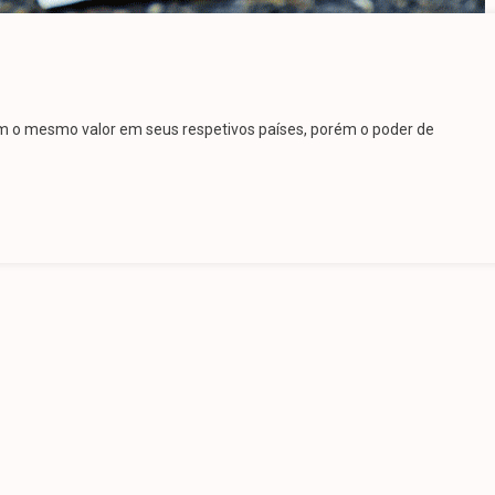
O
em o mesmo valor em seus respetivos países, porém o poder de
IGO
ROPA