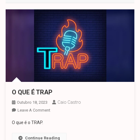
O QUE É TRAP
Caio Castro
Outubro 18, 2023
On
Leave A Comment
O
O que é o TRAP.
QUE
É
Continue Reading
TRAP