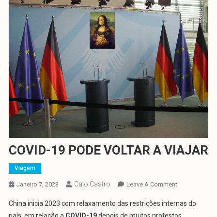
COVID-19 PODE VOLTAR A VIAJAR
Viagem
Caio Castro
On
Janeiro 7, 2023
Leave A Comment
COVID-
China inicia 2023 com relaxamento das restrições internas do
19
país, em relação a
COVID-
19
depois de muitos protestos