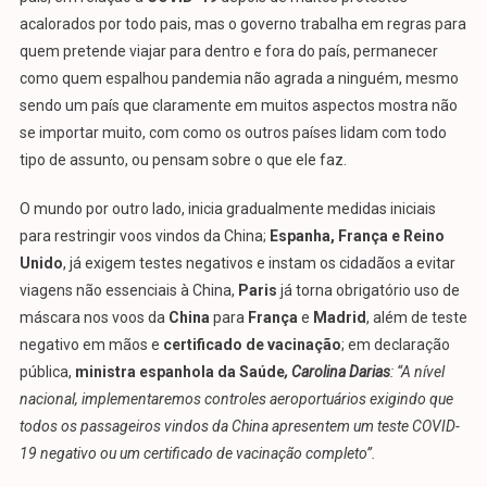
PODE
acalorados por todo pais, mas o governo trabalha em regras para
VOLTAR
quem pretende viajar para dentro e fora do país, permanecer
A
VIAJAR
como quem espalhou pandemia não agrada a ninguém, mesmo
sendo um país que claramente em muitos aspectos mostra não
se importar muito, com como os outros países lidam com todo
tipo de assunto, ou pensam sobre o que ele faz.
O mundo por outro lado, inicia gradualmente medidas iniciais
para restringir voos vindos da China;
Espanha,
F
rança e Reino
Unido
, já exigem testes negativos e instam os cidadãos a evitar
viagens não essenciais à China,
Paris
já torna obrigatório uso de
máscara nos voos da
China
para
França
e
Madrid
, além de teste
negativo em mãos e
certificado de vacinação
; em declaração
pública,
ministra espanhola da Saúde
,
Carolina Darias
:
“A nível
nacional, implementaremos control
e
s aeroportuários exigindo que
todos os passageiros vindos da China apresentem um teste COVID-
19 negativo ou um certificado de vacinação completo”.