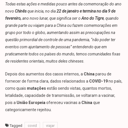
Todas estas ações e medidas pouco antes da comemoração do
ano
novo
Chin
ê
s
que
inicia, no dia
22 de janeiro
e termina no dia 9 de
fevereiro,
ano novo
lunar, que significa ser o
Ano do Tigre
,
quando
grande parte ou viajam para a China ou fazem comemorações em
grupo
por
todo o
globo
, aumentando assim as preocupações na
questão primordial de controle de uma pandemia, “não poder ter
eventos com ajuntamento de pessoas”
entendendo que em
praticamente todos os países do mundo, temos comunidade
s
fixa
s
de residentes orientais, muitos deles chineses.
Depois dos aumentos dos casos internos, a
China
parou de
fornecer de forma clara, dados relacionados a
COVID-
19
no país,
como quais
mutações
estão sendo vistas, quantos mortos,
letalidade, capacidade de transmissão, se voltaram a vacinar,
pois a
União Europeia
ofereceu vacinas a
China
que
categoricamente rejeitou.
Tagged
covid
viajar