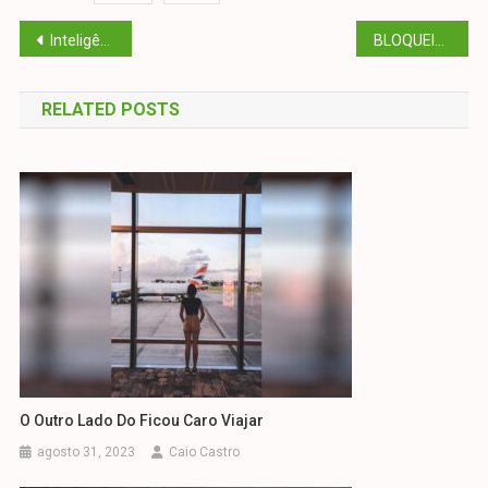
Navegação
Inteligência Artificial IA
BLOQUEIO ECONÓMICO OCULTO
de
RELATED POSTS
Post
O Outro Lado Do Ficou Caro Viajar
agosto 31, 2023
Caio Castro